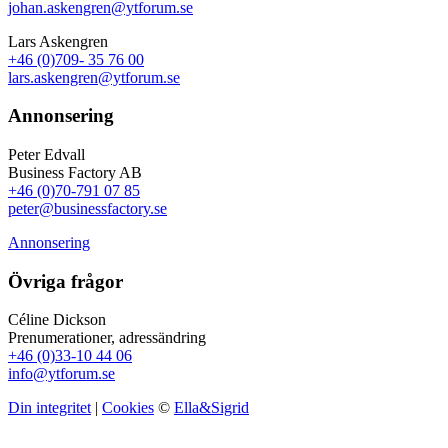
johan.askengren@ytforum.se
Lars Askengren
+46 (0)709- 35 76 00
lars.askengren@ytforum.se
Annonsering
Peter Edvall
Business Factory AB
+46 (0)70-791 07 85
peter@businessfactory.se
Annonsering
Övriga frågor
Céline Dickson
Prenumerationer, adressändring
+46 (0)33-10 44 06
info@ytforum.se
Din integritet
|
Cookies
©
Ella&Sigrid