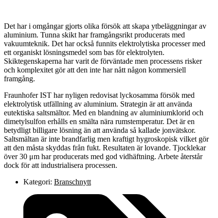
Det har i omgångar gjorts olika försök att skapa ytbeläggningar av
aluminium. Tunna skikt har framgångsrikt producerats med
vakuumteknik. Det har också funnits elektrolytiska processer med
ett organiskt lösningsmedel som bas för elektrolyten.
Skiktegenskaperna har varit de förväntade men processens risker
och komplexitet gör att den inte har nått någon kommersiell
framgång.
Fraunhofer IST har nyligen redovisat lyckosamma försök med
elektrolytisk utfällning av aluminium. Strategin är att använda
eutektiska saltsmältor. Med en blandning av aluminiumklorid och
dimetylsulfon erhålls en smälta nära rumstemperatur. Det är en
betydligt billigare lösning än att använda så kallade jonvätskor.
Saltsmältan är inte brandfarlig men kraftigt hygroskopisk vilket gör
att den måsta skyddas från fukt. Resultaten är lovande. Tjocklekar
över 30 μm har producerats med god vidhäftning. Arbete återstår
dock för att industrialisera processen.
Kategori:
Branschnytt