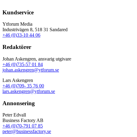
Kundservice
Ytforum Media
Industrivägen 8, 518 31 Sandared
+46 (0)33-10 44 06
Redaktörer
Johan Askengren, ansvarig utgivare
+46 (0)735-57 01 84
johan.askengren@ytforum.se
Lars Askengren
+46 (0)709- 35 76 00
lars.askengren@ytforum.se
Annonsering
Peter Edvall
Business Factory AB
+46 (0)70-791 07 85
peter@businessfactory.se