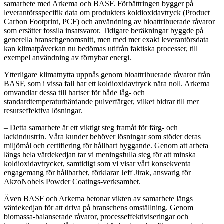
samarbete med Arkema och BASF. Förbättringen bygger på
leverantörsspecifik data om produkters koldioxidavtryck (Product
Carbon Footprint, PCF) och användning av bioattribuerade råvaror
som ersätter fossila insatsvaror. Tidigare beräkningar byggde på
generella branschgenomsnitt, men med mer exakt leverantörsdata
kan klimatpåverkan nu bedömas utifrån faktiska processer, till
exempel användning av förnybar energi.
Ytterligare klimatnytta uppnås genom bioattribuerade råvaror från
BASF, som i vissa fall har ett koldioxidavtryck nära noll. Arkema
omvandlar dessa till hartser för både låg- och
standardtemperaturhärdande pulverfärger, vilket bidrar till mer
resurseffektiva lösningar.
– Detta samarbete är ett viktigt steg framåt för färg- och
lackindustrin. Våra kunder behöver lösningar som stöder deras
miljömål och certifiering för hållbart byggande. Genom att arbeta
längs hela värdekedjan tar vi meningsfulla steg för att minska
koldioxidavtrycket, samtidigt som vi visar vårt konsekventa
engagemang för hållbarhet, förklarar Jeff Jirak, ansvarig för
AkzoNobels Powder Coatings-verksamhet.
Även BASF och Arkema betonar vikten av samarbete längs
värdekedjan för att driva på branschens omställning. Genom
biomassa-balanserade råvaror, processeffektiviseringar och