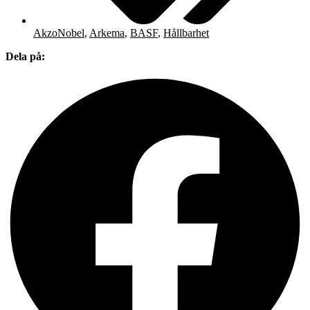
AkzoNobel
,
Arkema
,
BASF
,
Hållbarhet
Dela på: