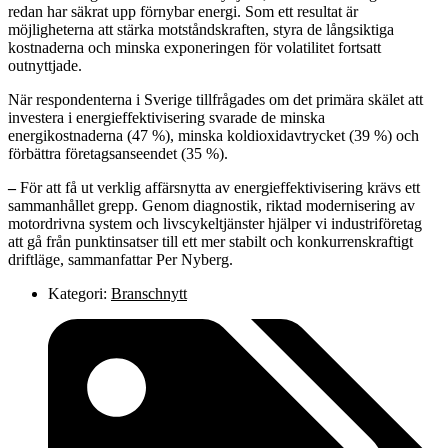
redan har säkrat upp förnybar energi. Som ett resultat är
möjligheterna att stärka motståndskraften, styra de långsiktiga
kostnaderna och minska exponeringen för volatilitet fortsatt
outnyttjade.
När respondenterna i Sverige tillfrågades om det primära skälet att
investera i energieffektivisering svarade de minska
energikostnaderna (47 %), minska koldioxidavtrycket (39 %) och
förbättra företagsanseendet (35 %).
–
För att få ut verklig affärsnytta av energieffektivisering krävs ett
sammanhållet grepp. Genom diagnostik, riktad modernisering av
motordrivna system och livscykeltjänster hjälper vi industriföretag
att gå från punktinsatser till ett mer stabilt och konkurrenskraftigt
driftläge, sammanfattar Per Nyberg.
Kategori:
Branschnytt