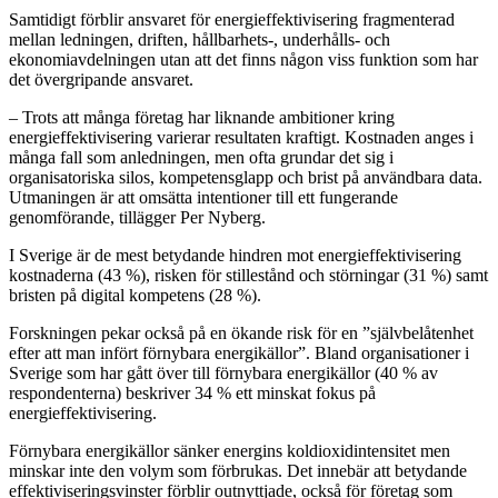
Samtidigt förblir ansvaret för energieffektivisering fragmenterad
mellan ledningen, driften, hållbarhets-, underhålls- och
ekonomiavdelningen utan att det finns någon viss funktion som har
det övergripande ansvaret.
– Trots att många företag har liknande ambitioner kring
energieffektivisering varierar resultaten kraftigt. Kostnaden anges i
många fall som anledningen, men ofta grundar det sig i
organisatoriska silos, kompetensglapp och brist på användbara data.
Utmaningen är att omsätta intentioner till ett fungerande
genomförande, tillägger Per Nyberg.
I Sverige är de mest betydande hindren mot energieffektivisering
kostnaderna (43 %), risken för stillestånd och störningar (31 %) samt
bristen på digital kompetens (28 %).
Forskningen pekar också på en ökande risk för en ”självbelåtenhet
efter att man infört förnybara energikällor”. Bland organisationer i
Sverige som har gått över till förnybara energikällor (40 % av
respondenterna) beskriver 34 % ett minskat fokus på
energieffektivisering.
Förnybara energikällor sänker energins koldioxidintensitet men
minskar inte den volym som förbrukas. Det innebär att betydande
effektiviseringsvinster förblir outnyttjade, också för företag som