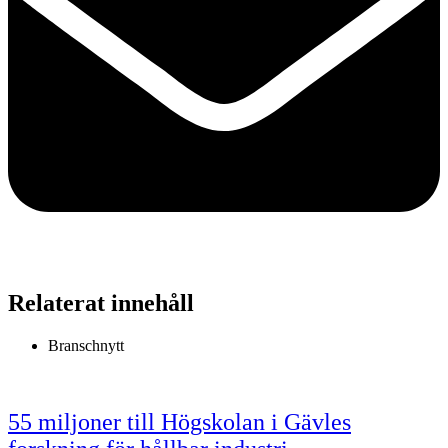
Relaterat innehåll
Branschnytt
55 miljoner till Högskolan i Gävles