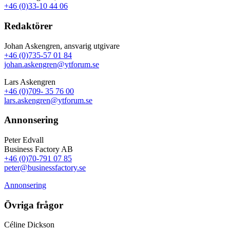
+46 (0)33-10 44 06
Redaktörer
Johan Askengren, ansvarig utgivare
+46 (0)735-57 01 84
johan.askengren@ytforum.se
Lars Askengren
+46 (0)709- 35 76 00
lars.askengren@ytforum.se
Annonsering
Peter Edvall
Business Factory AB
+46 (0)70-791 07 85
peter@businessfactory.se
Annonsering
Övriga frågor
Céline Dickson