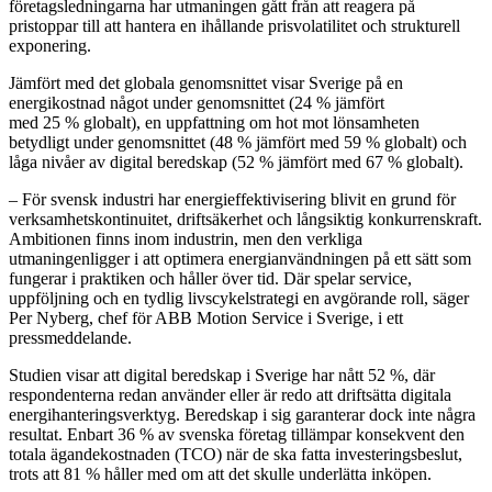
företagsledningarna har utmaningen gått från att reagera på
pristoppar till att hantera en ihållande prisvolatilitet och strukturell
exponering.
Jämfört med det globala genomsnittet visar Sverige på en
energikostnad något under genomsnittet (24 % jämfört
med 25 % globalt), en uppfattning om hot mot lönsamheten
betydligt under genomsnittet (48 % jämfört med 59 % globalt) och
låga nivåer av digital beredskap (52 % jämfört med 67 % globalt).
– För svensk industri har energieffektivisering blivit en grund för
verksamhetskontinuitet, driftsäkerhet och långsiktig konkurrenskraft.
Ambitionen finns inom industrin, men den verkliga
utmaningenligger i att optimera energianvändningen på ett sätt som
fungerar i praktiken och håller över tid. Där spelar service,
uppföljning och en tydlig livscykelstrategi en avgörande roll, säger
Per Nyberg, chef för ABB Motion Service i Sverige, i ett
pressmeddelande.
Studien visar att digital beredskap i Sverige har nått 52 %, där
respondenterna redan använder eller är redo att driftsätta digitala
energihanteringsverktyg. Beredskap i sig garanterar dock inte några
resultat. Enbart 36 % av svenska företag tillämpar konsekvent den
totala ägandekostnaden (TCO) när de ska fatta investeringsbeslut,
trots att 81 % håller med om att det skulle underlätta inköpen.