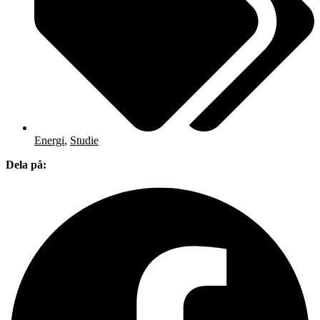
Energi
,
Studie
Dela på: