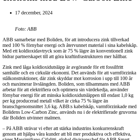
17 december, 2024
Foto: ABB
ABB samarbetar med Boliden, för att introducera zink tillverkad
med 100 % förnybar energi och återvunnet material i sina kabelskåp.
Med ett koldioxidavtryck som är 75 % lägre än konventionell zink
bidrar partnerskapet till att göra kraftinfrastrukturen mer hållbar.
Zink med låga koldioxidutsläpp är avgörande för ett fossilfritt
samhälle och en cirkulär ekonomi. Det används för att varmförzinka
stålkonstruktioner, där zink skyddar mot korrosion i upp till 100 år
och maximerar livslängden. Boliden, som tillsammans med ABB
arbetar för att elektrifiera och optimera sin värdekedja, använder
förnybar energi för att minska koldioxidutsläppen till endast 1,0 kg
per kg producerad metall vilket är cirka 75 % lägre än
branschgenomsnittet 3,6 kg. ABB:s kabelskåp, varmförzinkade med
Bolidens Low-Carbon Zinc, används nu i de elektrifierade gruvorna
där Boliden utvinner malmen.
– På ABB strävar vi efter att stärka industrins konkurrenskraft
genom att hjälpa våra kunder att bli mer produktiva och effektiva,
säger Massimiliano Cifalitti, global divisionschef för ABB Smart