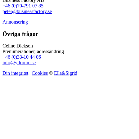
Business Factory AB
+46 (0)70-791 07 85
peter@businessfactory.se
Annonsering
Övriga frågor
Céline Dickson
Prenumerationer, adressändring
+46 (0)33-10 44 06
info@ytforum.se
Din integritet
|
Cookies
©
Ella&Sigrid