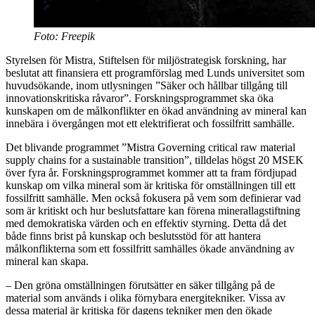
Foto: Freepik
Styrelsen för Mistra, Stiftelsen för miljöstrategisk forskning, har
beslutat att finansiera ett programförslag med Lunds universitet som
huvudsökande, inom utlysningen ”Säker och hållbar tillgång till
innovationskritiska råvaror”. Forskningsprogrammet ska öka
kunskapen om de målkonflikter en ökad användning av mineral kan
innebära i övergången mot ett elektrifierat och fossilfritt samhälle.
Det blivande programmet ”Mistra Governing critical raw material
supply chains for a sustainable transition”, tilldelas högst 20 MSEK
över fyra år. Forskningsprogrammet kommer att ta fram fördjupad
kunskap om vilka mineral som är kritiska för omställningen till ett
fossilfritt samhälle. Men också fokusera på vem som definierar vad
som är kritiskt och hur beslutsfattare kan förena minerallagstiftning
med demokratiska värden och en effektiv styrning. Detta då det
både finns brist på kunskap och beslutsstöd för att hantera
målkonflikterna som ett fossilfritt samhälles ökade användning av
mineral kan skapa.
– Den gröna omställningen förutsätter en säker tillgång på de
material som används i olika förnybara energitekniker. Vissa av
dessa material är kritiska för dagens tekniker men den ökade