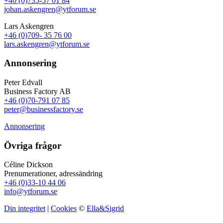
+46 (0)735-57 01 84
johan.askengren@ytforum.se
Lars Askengren
+46 (0)709- 35 76 00
lars.askengren@ytforum.se
Annonsering
Peter Edvall
Business Factory AB
+46 (0)70-791 07 85
peter@businessfactory.se
Annonsering
Övriga frågor
Céline Dickson
Prenumerationer, adressändring
+46 (0)33-10 44 06
info@ytforum.se
Din integritet
|
Cookies
©
Ella&Sigrid