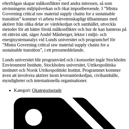
efterfrågan skapar målkonflikter med andra intressen, så som
utvinningens miljöpåverkan och ökat importberoende. I ”Mistra
Governing critical raw material supply chains for a sustainable
transition” kommer vi arbeta tvärvetenskapligt tillsammans med
aktörer från olika delar av värdekedjan och samhället, utveckla
metoder för att bättre förstå målkonflikter och hur de kan hanteras på
ett rättvist sätt, säger André Månberger, lektor i miljö- och
energisystemanalys vid Lunds universitet och programchef för
”Mistra Governing critical raw material supply chains for a
sustainable transition”, i ett pressmeddelande.
Lunds universitet blir programvärd och i konsortiet ingår Stockholm
Environment Institute, Stockholms universitet, Utrikespolitiska
institutet och Norsk Utrikespolitiskt Institut. Programmet kommer
även att involvera aktörer inom leverantörskedjan, civilsamhälle,
myndigheter och internationella organisationer.
Kategori:
Okategoriserade