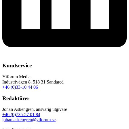
Kundservice
Ytforum Media
Industrivägen 8, 518 31 Sandared
+46 (0)33-10 44 06
Redaktörer
Johan Askengren, ansvarig utgivare
+46 (0)735-57 01 84
johan.askengren@ytforum.se