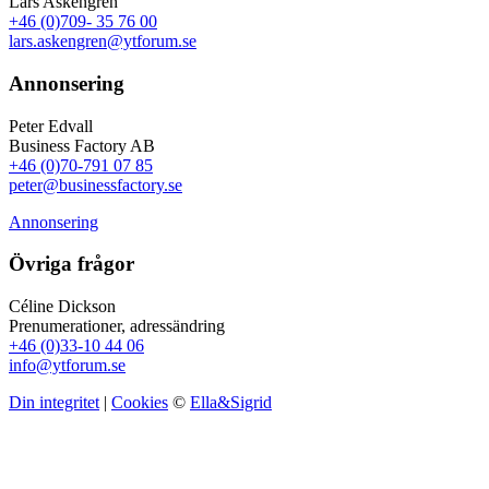
Lars Askengren
+46 (0)709- 35 76 00
lars.askengren@ytforum.se
Annonsering
Peter Edvall
Business Factory AB
+46 (0)70-791 07 85
peter@businessfactory.se
Annonsering
Övriga frågor
Céline Dickson
Prenumerationer, adressändring
+46 (0)33-10 44 06
info@ytforum.se
Din integritet
|
Cookies
©
Ella&Sigrid